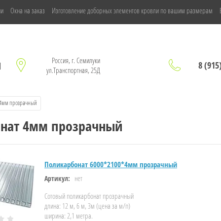
ии
Окна на заказ
Изготовление доборных элементов кровли по вашим размерам
Россия, г. Семилуки
ы
8 (915
ул.Транспортная, 25Д
 4мм прозрачный
нат 4мм прозрачный
Поликарбонат 6000*2100*4мм прозрачный
нет
Артикул:
Сотовый поликарбонат прозрачный
длина: 12 м, 6 м, 3м (цена за м/п)
ширина: 2,1 метра.