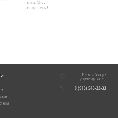
толщина: 4,0 мм.
цвет: прозрачный
щь
Россия, г. Семилуки
ул.Транспортная, 25Д
ы
8 (915) 545-33-33
йта
е нам
ртнеры