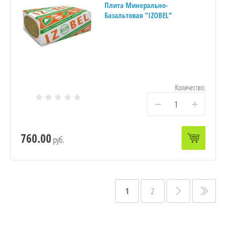
Плита Минерально-
Базальтовая "IZOBEL"
Количество:
−
+
760.00
руб.
1
2